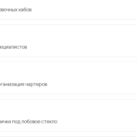
овочных хабов
пециалистов
организация чартеров
лички под лобовое стекло