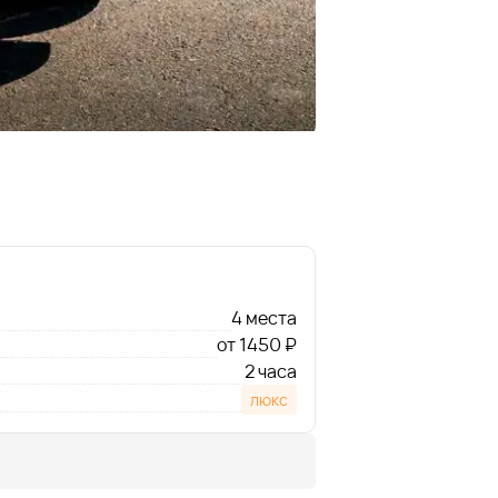
4 места
от 1450 ₽
2 часа
люкс