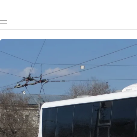
Главная
Автопарк
Автобусы
King Long XMQ6127
Заказать King Long XMQ6127 с водит