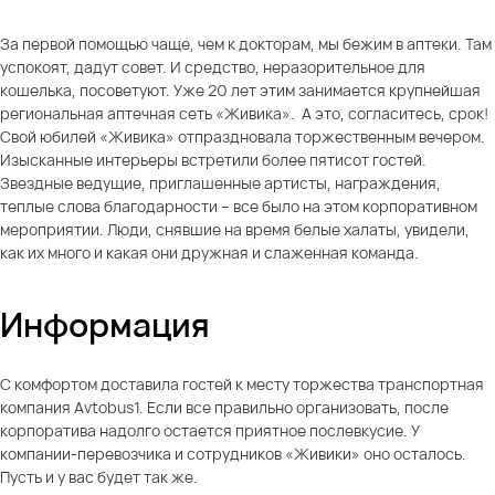
За первой помощью чаще, чем к докторам, мы бежим в аптеки. Там
успокоят, дадут совет. И средство, неразорительное для
кошелька, посоветуют. Уже 20 лет этим занимается крупнейшая
региональная аптечная сеть «Живика». А это, согласитесь, срок!
Свой юбилей «Живика» отпраздновала торжественным вечером.
Изысканные интерьеры встретили более пятисот гостей.
Звездные ведущие, приглашенные артисты, награждения,
теплые слова благодарности – все было на этом корпоративном
мероприятии. Люди, снявшие на время белые халаты, увидели,
как их много и какая они дружная и слаженная команда.
Информация
С комфортом доставила гостей к месту торжества транспортная
компания Avtobus1. Если все правильно организовать, после
корпоратива надолго остается приятное послевкусие. У
компании-перевозчика и сотрудников «Живики» оно осталось.
Пусть и у вас будет так же.