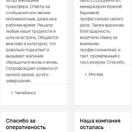
за организацией
было сотрудничать с
трансфера. Ответы на
менеджером Ириной
сообщения или звонки
Бариевой,
молниеносные, даже не в
профессионал своего
рабочее время. Решала
дела. Также выражаю
любые наши трудности и
благодарность
шла на встречу. Общается
водителю Ивану за
вежливо и культурно, что
внимание,
довольно подкупает и
профессионализм, и
вызывает желание
такт, проявленный к
обращаться вновь и вновь.
пассажирам. Спасибо.
Сопровождает клиента от
г. Москва
начала заказа, до его
завершения.
г. Челябинск
Спасибо за
Наша компания
оперативность
осталась