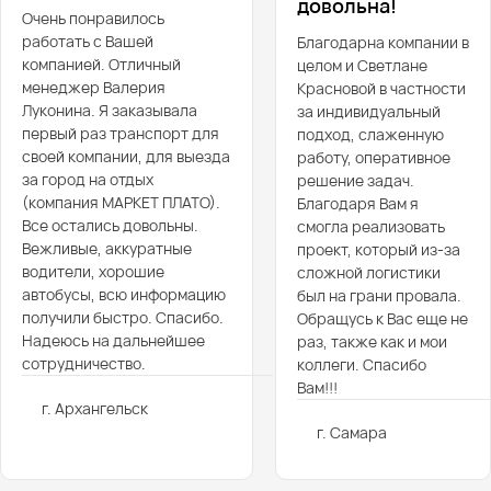
довольна!
Очень понравилось
работать с Вашей
Благодарна компании в
компанией. Отличный
целом и Светлане
менеджер Валерия
Красновой в частности
Луконина. Я заказывала
за индивидуальный
первый раз транспорт для
подход, слаженную
своей компании, для выезда
работу, оперативное
за город на отдых
решение задач.
(компания МАРКЕТ ПЛАТО).
Благодаря Вам я
Все остались довольны.
смогла реализовать
Вежливые, аккуратные
проект, который из-за
водители, хорошие
сложной логистики
автобусы, всю информацию
был на грани провала.
получили быстро. Спасибо.
Обращусь к Вас еще не
Надеюсь на дальнейшее
раз, также как и мои
сотрудничество.
коллеги. Спасибо
Вам!!!
г. Архангельск
г. Самара